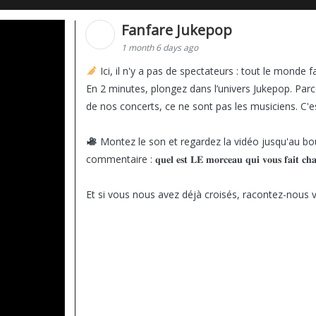
Fanfare Jukepop
1 month 6 days ago
Ici, il n'y a pas de spectateurs : tout le monde f
En 2 minutes, plongez dans l’univers Jukepop. Parc
de nos concerts, ce ne sont pas les musiciens. C'e
Montez le son et regardez la vidéo jusqu'au bou
commentaire : 𝐪𝐮𝐞𝐥 𝐞𝐬𝐭 𝐋𝐄 𝐦𝐨𝐫𝐜𝐞𝐚𝐮 𝐪𝐮𝐢 𝐯𝐨𝐮𝐬 𝐟𝐚𝐢𝐭 𝐜𝐡𝐚
Et si vous nous avez déjà croisés, racontez-nous v