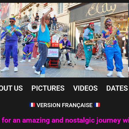
OUT US
PICTURES
VIDEOS
DATES
VERSION FRANÇAISE
 for an amazing and nostalgic journey wi