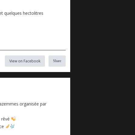
t quelques hectolitres
View on Facebook
Share
Wazemmes organisée par
t rêvé
nce