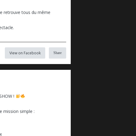
 se retrouve tous du même
ectacle.
View on Facebook
Share
SHOW !
 mission simple :
x