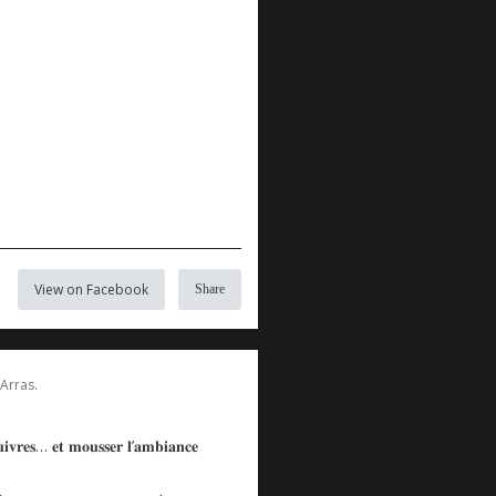
View on Facebook
Share
Arras.
𝐜𝐮𝐢𝐯𝐫𝐞𝐬… 𝐞𝐭 𝐦𝐨𝐮𝐬𝐬𝐞𝐫 𝐥’𝐚𝐦𝐛𝐢𝐚𝐧𝐜𝐞