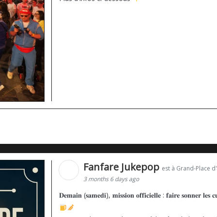
Fanfare Jukepop
est à Grand-Place d'
3 months 6 days ago
𝐃𝐞𝐦𝐚𝐢𝐧 (𝐬𝐚𝐦𝐞𝐝𝐢), 𝐦𝐢𝐬𝐬𝐢𝐨𝐧 𝐨𝐟𝐟𝐢𝐜𝐢𝐞𝐥𝐥𝐞 : 𝐟𝐚𝐢𝐫𝐞 𝐬𝐨𝐧𝐧𝐞𝐫 𝐥𝐞𝐬 