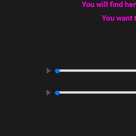
You will find he
You want t
P
l
a
y
P
l
a
y