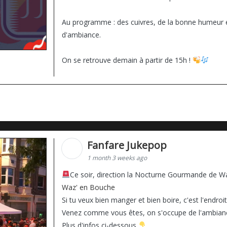
Au programme : des cuivres, de la bonne humeur e
d'ambiance.
On se retrouve demain à partir de 15h !
Fanfare Jukepop
1 month 3 weeks ago
Ce soir, direction la Nocturne Gourmande de 
Waz' en Bouche
Si tu veux bien manger et bien boire, c'est l'endroi
Venez comme vous êtes, on s'occupe de l'ambia
Plus d'infos ci-dessous