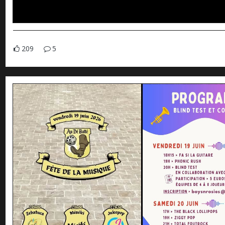
209
5